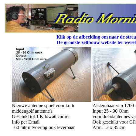
Klik op de afbeelding om naar de stre
De grootste zelfbouw website ter were
Nieuwe antenne spoel voor korte
Afstembaar van 1700 
middengolf antenne's
Input 25 - 90 Ohm
Geschikt tot 1 Kilowatt carrier
voor draadantennes va
Info per Email
Ook geschikt voor GP
160 mtr uitvoering ook leverbaar
Afm. 12 x 35 cm
----